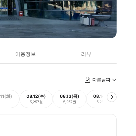
이용정보
리뷰
다른날짜
.11(화)
08.12(수)
08.13(목)
08.14(금)
08.
-
5,257원
5,257원
5,257원
5,