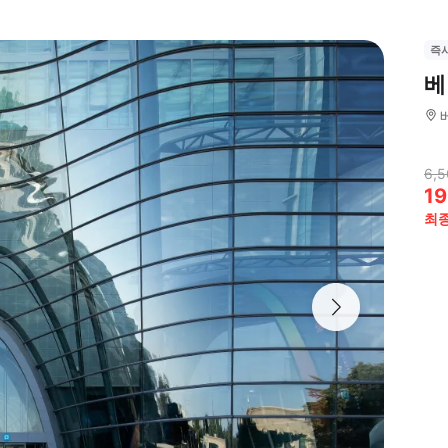
즉
베
6,5
19
최