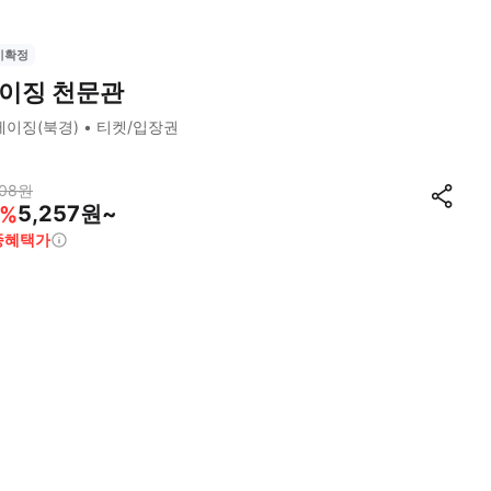
시확정
이징 천문관
베이징(북경)
티켓/입장권
08
원
5,257원~
%
종혜택가