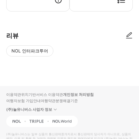
● 예약접수 후 확정이 되면 이용가능합니다. ● 바우처에 안내된 사용 방법
리뷰
NOL 인터파크투어
NOL
별
사
에서
점
진/
작성
높
동
된
은
영
리뷰
순
상
이용약관
위치기반서비스 이용약관
개인정보 처리방침
입니
여행자보험 가입안내
여행약관
분쟁해결기준
다.
(주)놀유니버스 사업자 정보
별
사
NOL
Triple
Interpark Global
점
진/
높
동
(주)놀유니버스
는 일부 상품의 통신판매중개자로서 통신판매의 당사자가 아니므로, 상품의
예약, 이용 및 환불 등 거래와 관련된 의무와 책임은 판매자에게 있으며
(주)놀유니버스
는 일