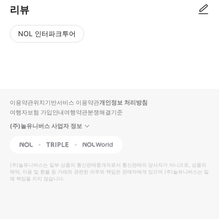
리뷰
NOL 인터파크투어
NOL
별
사
에서
점
진/
작성
높
동
된
은
영
리뷰
순
상
이용약관
위치기반서비스 이용약관
개인정보 처리방침
입니
여행자보험 가입안내
여행약관
분쟁해결기준
다.
(주)놀유니버스 사업자 정보
별
사
NOL
Triple
Interpark Global
점
진/
높
동
(주)놀유니버스
는 일부 상품의 통신판매중개자로서 통신판매의 당사자가 아니므로, 상품의
예약, 이용 및 환불 등 거래와 관련된 의무와 책임은 판매자에게 있으며
은
영
(주)놀유니버스
는 일
체 책임을 지지 않습니다.
순
상