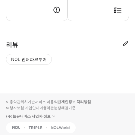
- 이용 안내 - 지점명 & 주소 * Bistro Remedios, G/F The Block, SM 
리뷰
NOL 인터파크투어
NOL
별
사
에서
점
진/
작성
높
동
된
은
영
리뷰
순
상
이용약관
위치기반서비스 이용약관
개인정보 처리방침
입니
여행자보험 가입안내
여행약관
분쟁해결기준
다.
(주)놀유니버스 사업자 정보
별
사
NOL
Triple
Interpark Global
점
진/