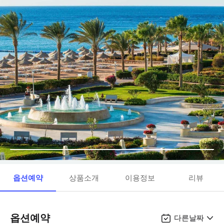
옵션예약
상품소개
이용정보
리뷰
옵션예약
다른날짜