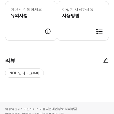
* 소요시간 : 120분 (옵션에 따라 소
이런건 주의하세요
이렇게 사용하세요
유의사항
사용방법
● 예약접수 후 확정이 되면 이용가능합니다. ● 바우처에 안내된 사용 방법
리뷰
NOL 인터파크투어
NOL
별
사
에서
점
진/
작성
높
동
된
은
영
리뷰
순
상
이용약관
위치기반서비스 이용약관
개인정보 처리방침
입니
여행자보험 가입안내
여행약관
분쟁해결기준