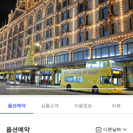
옵션예약
상품소개
이용정보
리뷰
옵션예약
다른날짜