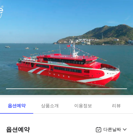
옵션예약
상품소개
이용정보
리뷰
옵션예약
다른날짜