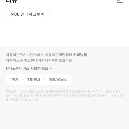
NOL 인터파크투어
NOL
별
사
에서
점
진/
작성
높
동
된
은
영
리뷰
순
상
이용약관
위치기반서비스 이용약관
개인정보 처리방침
입니
여행자보험 가입안내
여행약관
분쟁해결기준
다.
(주)놀유니버스 사업자 정보
별
사
NOL
Triple
Interpark Global
점
진/
높
동
(주)놀유니버스
는 일부 상품의 통신판매중개자로서 통신판매의 당사자가 아니므로, 상품의
예약, 이용 및 환불 등 거래와 관련된 의무와 책임은 판매자에게 있으며
은
영
(주)놀유니버스
는 일
체 책임을 지지 않습니다.
순
상