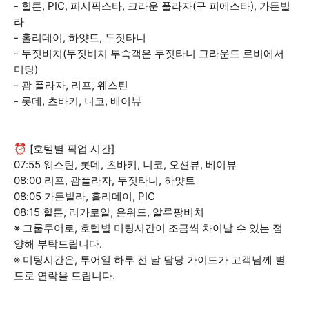
- 힐튼, PIC, 퍼시픽스타, 크라운 플라자(구 피에스타), 가든빌
라
- 홀리데이, 하얏트, 두짓타니
- 두짓비치(두짓비치 투숙객은 두짓타니 그라운드 로비에서
미팅)
- 괌 플라자, 리프, 웨스틴
- 롯데, 츠바키, 니코, 베이뷰
⏰ [호텔별 픽업 시간]
07:55 웨스틴, 롯데, 츠바키, 니코, 오션뷰, 베이뷰
08:00 리프, 괌플라자, 두짓타니, 하얏트
08:05 가든빌라, 홀리데이, PIC
08:15 힐튼, 리가로얄, 온워드, 알루팡비치
※ 그룹투어로, 호텔별 미팅시간이 조금씩 차이날 수 있는 점
양해 부탁드립니다.
※ 미팅시간은, 투어일 하루 전 날 담당 가이드가 고객님께 별
도로 연락을 드립니다.