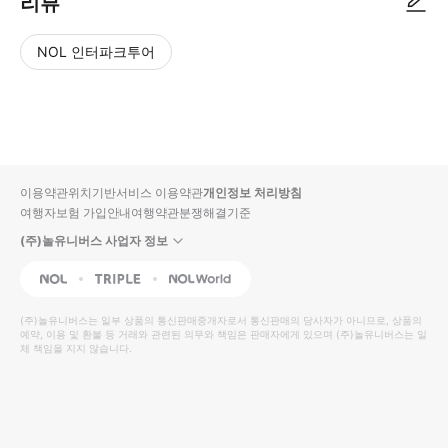
리뷰
NOL 인터파크투어
NOL
별
사
에서
점
진/
작성
높
동
된
은
영
리뷰
순
상
이용약관
위치기반서비스 이용약관
개인정보 처리방침
입니
여행자보험 가입안내
여행약관
분쟁해결기준
다.
(주)놀유니버스 사업자 정보
별
사
NOL
Triple
Interpark Global
점
진/
높
동
(주)놀유니버스
는 일부 상품의 통신판매중개자로서 통신판매의 당사자가 아니므로, 상품의
예약, 이용 및 환불 등 거래와 관련된 의무와 책임은 판매자에게 있으며
은
영
(주)놀유니버스
는 일
체 책임을 지지 않습니다.
순
상