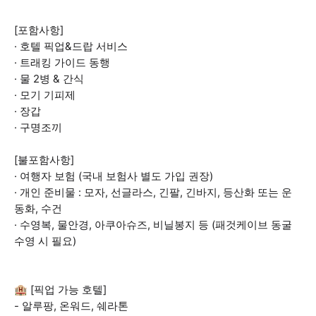
[포함사항]
· 호텔 픽업&드랍 서비스
· 트래킹 가이드 동행
· 물 2병 & 간식
· 모기 기피제
· 장갑
· 구명조끼
[불포함사항]
· 여행자 보험 (국내 보험사 별도 가입 권장)
· 개인 준비물 : 모자, 선글라스, 긴팔, 긴바지, 등산화 또는 운
동화, 수건
· 수영복, 물안경, 아쿠아슈즈, 비닐봉지 등 (패것케이브 동굴
수영 시 필요)
🏨 [픽업 가능 호텔]
- 알루팡, 온워드, 쉐라톤