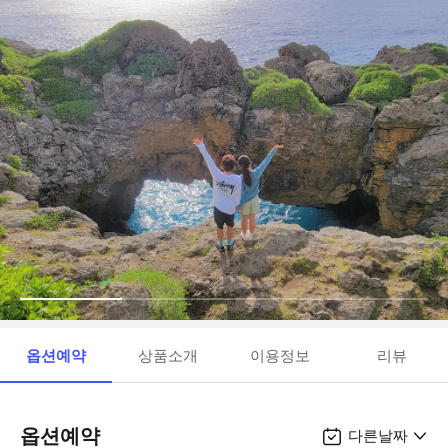
옵션예약
상품소개
이용정보
리뷰
옵션예약
다른날짜