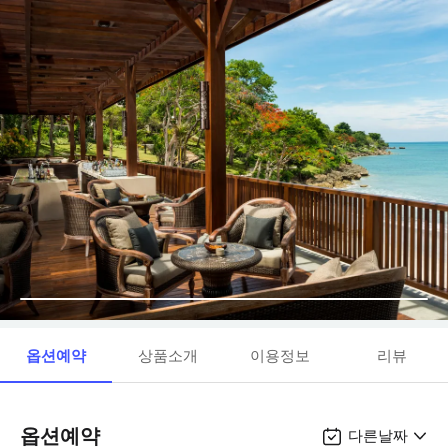
옵션예약
상품소개
이용정보
리뷰
옵션예약
다른날짜