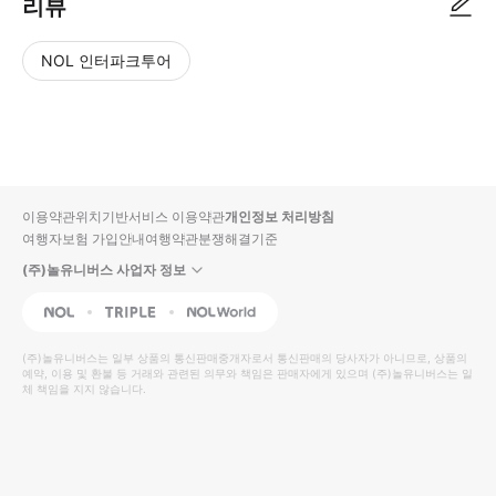
리뷰
NOL 인터파크투어
NOL
별
사
에서
점
진/
작성
높
동
된
은
영
리뷰
순
상
이용약관
위치기반서비스 이용약관
개인정보 처리방침
입니
여행자보험 가입안내
여행약관
분쟁해결기준
다.
(주)놀유니버스 사업자 정보
별
사
NOL
Triple
Interpark Global
점
진/
높
동
(주)놀유니버스
는 일부 상품의 통신판매중개자로서 통신판매의 당사자가 아니므로, 상품의
예약, 이용 및 환불 등 거래와 관련된 의무와 책임은 판매자에게 있으며
은
영
(주)놀유니버스
는 일
체 책임을 지지 않습니다.
순
상