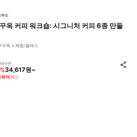
시확정
꾸옥 커피 워크숍: 시그니처 커피 6종 만들
푸꾸옥
체험/클래스
859
원
34,617원~
%
종혜택가