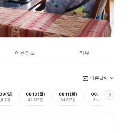
이용정보
리뷰
다른날짜
.09(일)
08.10(월)
08.11(화)
08.12(수)
08.
,617원
34,617원
34,617원
34,617원
34,