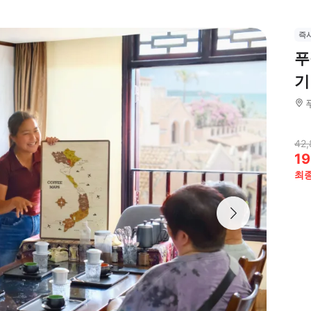
즉
푸
기
42,
19
최