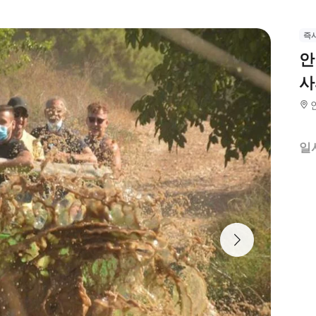
즉
안
사
일