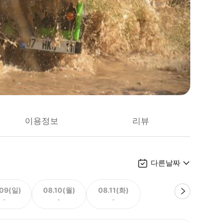
이용정보
리뷰
다른날짜
.09(일)
08.10(월)
08.11(화)
-
-
-