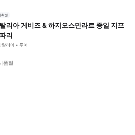
시확정
탈리아 게비즈 & 하지오스만라르 종일 지프
파리
안탈리아
투어
시품절