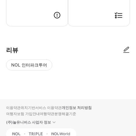
리뷰
NOL 인터파크투어
NOL
별
사
에서
점
진/
작성
높
동
된
은
영
리뷰
순
상
이용약관
위치기반서비스 이용약관
개인정보 처리방침
입니
여행자보험 가입안내
여행약관
분쟁해결기준
다.
(주)놀유니버스 사업자 정보
별
사
NOL
Triple
Interpark Global