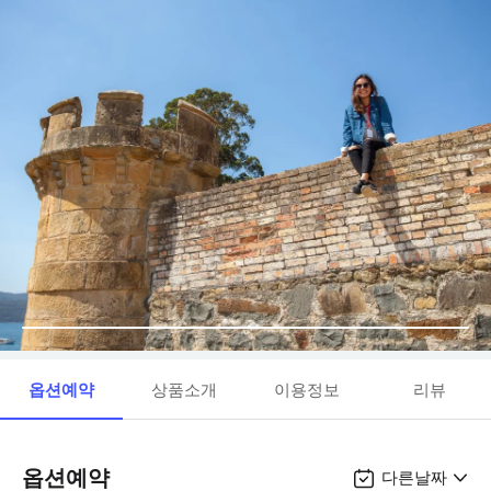
옵션예약
상품소개
이용정보
리뷰
옵션예약
다른날짜