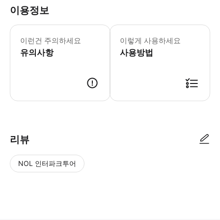
이용정보
- 만 18세 미만 참가자는 반드시 성
이런건 주의하세요
이렇게 사용하세요
유의사항
사용방법
● 예약접수 후 확정이 되면 이용가능합니다. ● 바우처에 안내된 사용 방법
리뷰
NOL 인터파크투어
NOL
별
사
에서
점
진/
작성
높
동
된