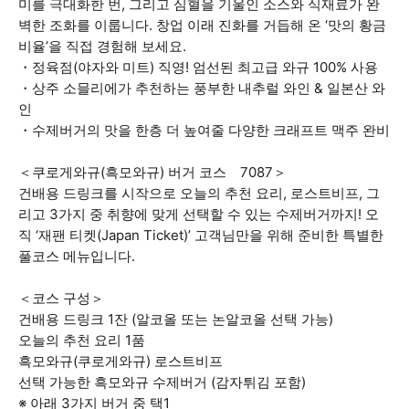
미를 극대화한 번, 그리고 심혈을 기울인 소스와 식재료가 완
벽한 조화를 이룹니다. 창업 이래 진화를 거듭해 온 ‘맛의 황금
비율’을 직접 경험해 보세요.
・정육점(야자와 미트) 직영! 엄선된 최고급 와규 100% 사용
・상주 소믈리에가 추천하는 풍부한 내추럴 와인 & 일본산 와
인
・수제버거의 맛을 한층 더 높여줄 다양한 크래프트 맥주 완비
＜쿠로게와규(흑모와규) 버거 코스 7087＞
건배용 드링크를 시작으로 오늘의 추천 요리, 로스트비프, 그
리고 3가지 중 취향에 맞게 선택할 수 있는 수제버거까지! 오
직 ‘재팬 티켓(Japan Ticket)’ 고객님만을 위해 준비한 특별한
풀코스 메뉴입니다.
＜코스 구성＞
건배용 드링크 1잔 (알코올 또는 논알코올 선택 가능)
오늘의 추천 요리 1품
흑모와규(쿠로게와규) 로스트비프
선택 가능한 흑모와규 수제버거 (감자튀김 포함)
※ 아래 3가지 버거 중 택1