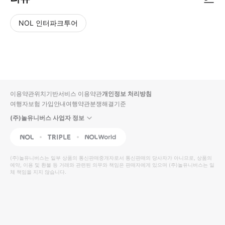
NOL 인터파크투어
NOL
별
사
에서
점
진/
작성
높
동
된
은
영
리뷰
순
상
이용약관
위치기반서비스 이용약관
개인정보 처리방침
입니
여행자보험 가입안내
여행약관
분쟁해결기준
다.
(주)놀유니버스 사업자 정보
별
사
NOL
Triple
Interpark Global
점
진/
높
동
(주)놀유니버스
는 일부 상품의 통신판매중개자로서 통신판매의 당사자가 아니므로, 상품의
예약, 이용 및 환불 등 거래와 관련된 의무와 책임은 판매자에게 있으며
은
영
(주)놀유니버스
는 일
체 책임을 지지 않습니다.
순
상