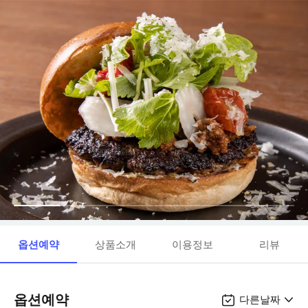
옵션예약
상품소개
이용정보
리뷰
옵션예약
다른날짜