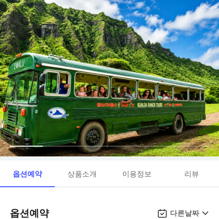
옵션예약
상품소개
이용정보
리뷰
옵션예약
다른날짜