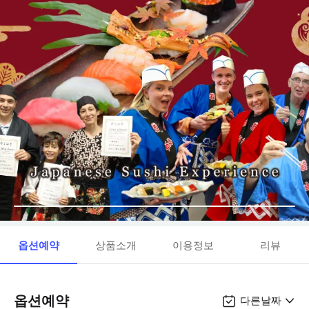
옵션예약
상품소개
이용정보
리뷰
옵션예약
다른날짜