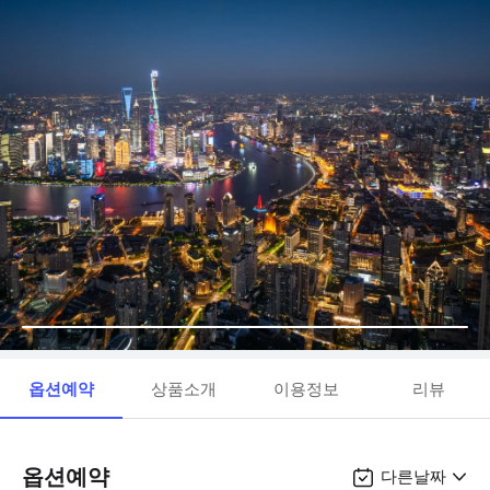
옵션예약
상품소개
이용정보
리뷰
옵션예약
다른날짜