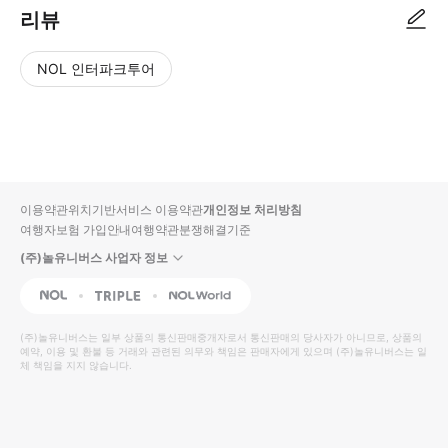
리뷰
NOL 인터파크투어
NOL
별
사
에서
점
진/
작성
높
동
된
은
영
리뷰
순
상
이용약관
위치기반서비스 이용약관
개인정보 처리방침
입니
여행자보험 가입안내
여행약관
분쟁해결기준
다.
(주)놀유니버스 사업자 정보
별
사
NOL
Triple
Interpark Global
점
진/
높
동
(주)놀유니버스
는 일부 상품의 통신판매중개자로서 통신판매의 당사자가 아니므로, 상품의
예약, 이용 및 환불 등 거래와 관련된 의무와 책임은 판매자에게 있으며
은
영
(주)놀유니버스
는 일
체 책임을 지지 않습니다.
순
상