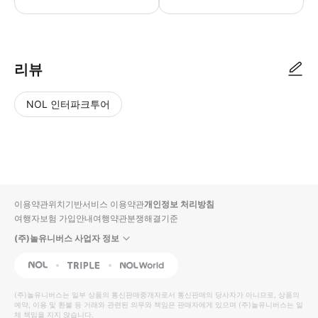
리뷰
NOL 인터파크투어
NOL
별
사
에서
점
진/
작성
높
동
된
은
영
리뷰
순
상
이용약관
위치기반서비스 이용약관
개인정보 처리방침
입니
여행자보험 가입안내
여행약관
분쟁해결기준
다.
(주)놀유니버스 사업자 정보
별
사
NOL
Triple
Interpark Global
점
진/
높
동
(주)놀유니버스
는 일부 상품의 통신판매중개자로서 통신판매의 당사자가 아니므로, 상품의
예약, 이용 및 환불 등 거래와 관련된 의무와 책임은 판매자에게 있으며
은
영
(주)놀유니버스
는 일
체 책임을 지지 않습니다.