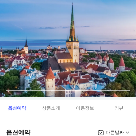
옵션예약
상품소개
이용정보
리뷰
옵션예약
다른날짜