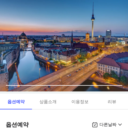
옵션예약
상품소개
이용정보
리뷰
옵션예약
다른날짜