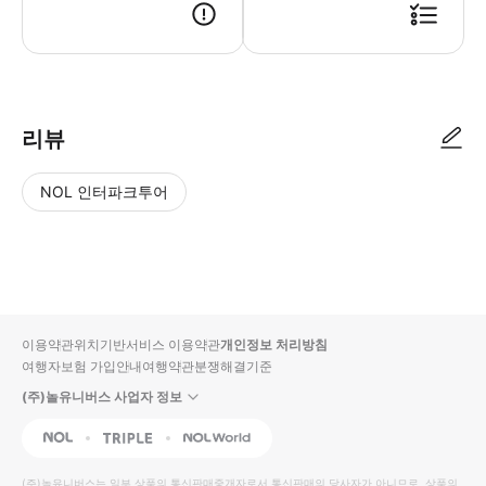
리뷰
NOL 인터파크투어
NOL
별
사
에서
점
진/
작성
높
동
된
은
영
리뷰
순
상
이용약관
위치기반서비스 이용약관
개인정보 처리방침
입니
여행자보험 가입안내
여행약관
분쟁해결기준
다.
(주)놀유니버스 사업자 정보
별
사
NOL
Triple
Interpark Global
점
진/
높
동
(주)놀유니버스
는 일부 상품의 통신판매중개자로서 통신판매의 당사자가 아니므로, 상품의