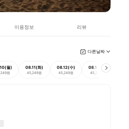
이용정보
리뷰
다른날짜
.10(월)
08.11(화)
08.12(수)
08.13(목)
08.
,249원
45,249원
45,249원
45,249원
45,