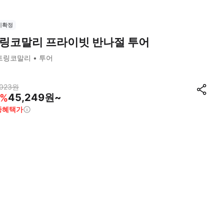
시확정
링코말리 프라이빗 반나절 투어
트링코말리
투어
023
원
45,249원~
%
종혜택가