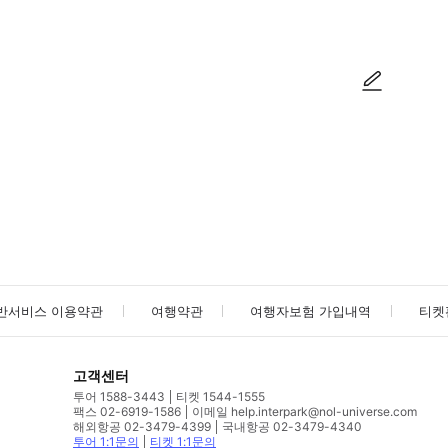
사진/동영상
사진/동영상
반서비스 이용약관
여행약관
여행자보험 가입내역
티켓
고객센터
투어 1588-3443
티켓 1544-1555
팩스 02-6919-1586
이메일 help.interpark@nol-universe.com
해외항공 02-3479-4399
국내항공 02-3479-4340
투어 1:1문의
티켓 1:1문의