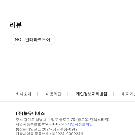
리뷰
NOL 인터파크투어
NOL
에서 작성된 리뷰 입니다.
별점 높은순
별점 높은순
회사소개
이용약관
개인정보처리방침
위치기
(주)놀유니버스
주소
경기도 성남시 수정구 금토로 70 (금토동, 텐엑스타워)
사업자등록번호
824-81-02515
사업자정보확인
통신판매업신고
2024-성남수정-0912
관광사업증 등록번호 : 제2024-000024호