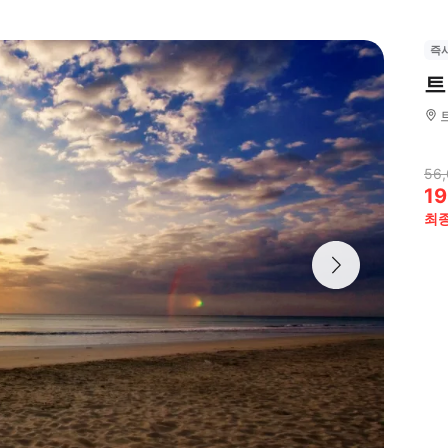
즉
트
56,
19
최