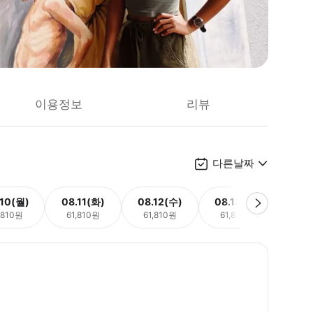
이용정보
리뷰
다른날짜
.10(월)
08.11(화)
08.12(수)
08.13(목)
08.
,810원
61,810원
61,810원
61,810원
61,