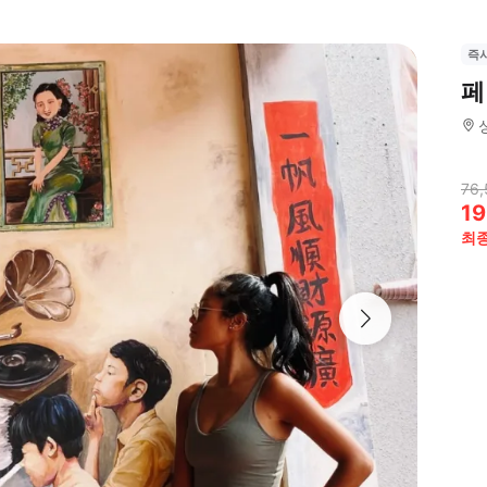
즉
페
76,
19
최