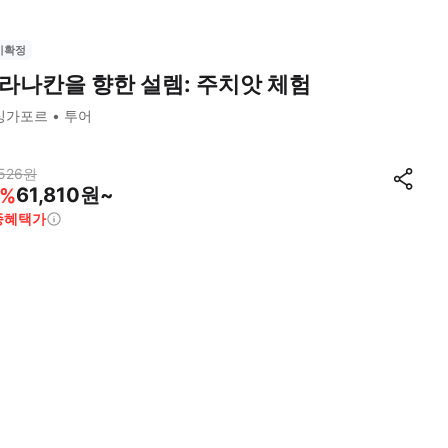
시확정
라나칸을 향한 설렘: 주치앗 체험
싱가포르
투어
526
원
61,810원~
%
종혜택가