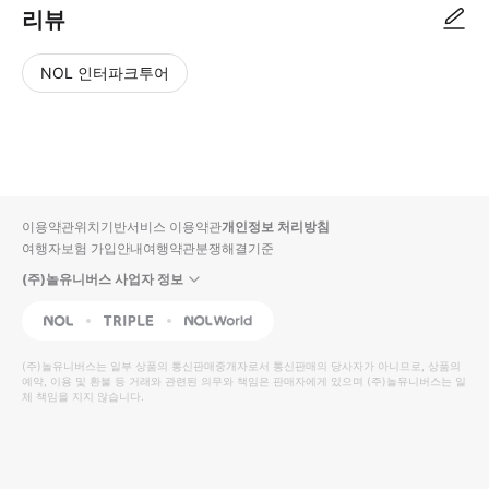
리뷰
NOL 인터파크투어
NOL
별
사
에서
점
진/
작성
높
동
된
은
영
리뷰
순
상
이용약관
위치기반서비스 이용약관
개인정보 처리방침
입니
여행자보험 가입안내
여행약관
분쟁해결기준
다.
(주)놀유니버스 사업자 정보
별
사
NOL
Triple
Interpark Global
점
진/
높
동
(주)놀유니버스
는 일부 상품의 통신판매중개자로서 통신판매의 당사자가 아니므로, 상품의
예약, 이용 및 환불 등 거래와 관련된 의무와 책임은 판매자에게 있으며
은
영
(주)놀유니버스
는 일
체 책임을 지지 않습니다.
순
상