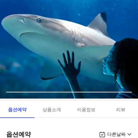
옵션예약
상품소개
이용정보
리뷰
옵션예약
다른날짜