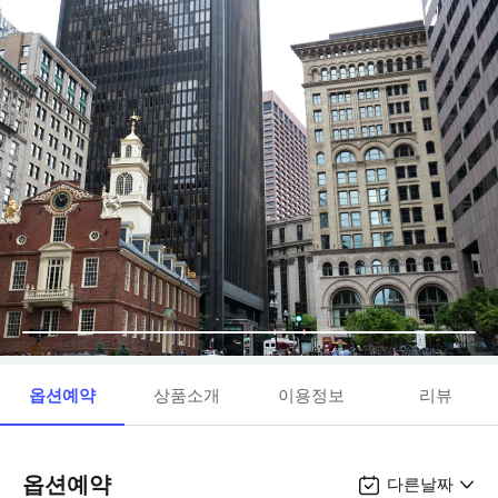
옵션예약
상품소개
이용정보
리뷰
옵션예약
다른날짜