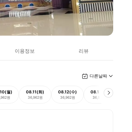
이용정보
리뷰
다른날짜
.10(월)
08.11(화)
08.12(수)
08.13(목)
08.
,962원
36,962원
36,962원
36,962원
36,