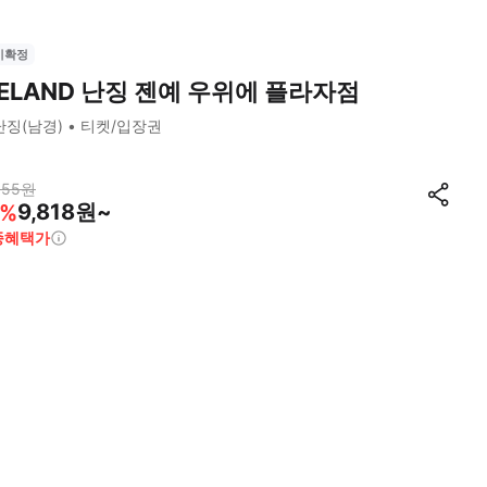
시확정
ELAND 난징 젠예 우위에 플라자점
난징(남경)
티켓/입장권
155
원
9,818원~
%
종혜택가