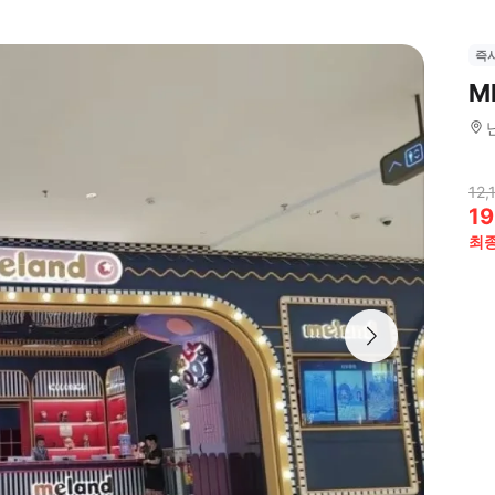
즉
M
12,
19
최