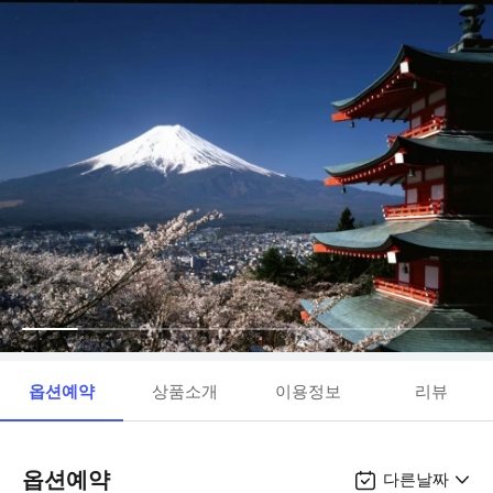
옵션예약
상품소개
이용정보
리뷰
옵션예약
다른날짜