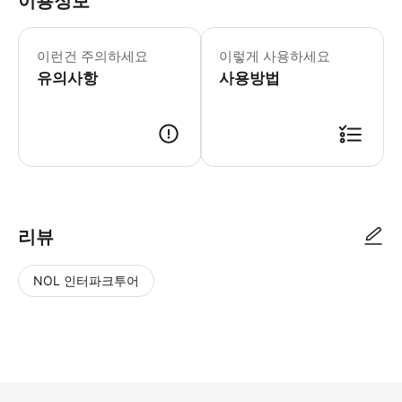
이용정보
어린이 규정 - 5세 미만의 어린이 1인
이런건 주의하세요
이렇게 사용하세요
유의사항
사용방법
리뷰
NOL 인터파크투어
NOL
별
사
에서
점
진/
작성
높
동
된
은
영
리뷰