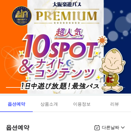
옵션예약
상품소개
이용정보
리뷰
옵션예약
다른날짜