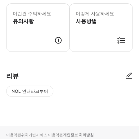
20세 미만은 구매할 수 없습니다. 각 
이런건 주의하세요
이렇게 사용하세요
유의사항
사용방법
나이트 콘텐츠를 이용할 때는 신분증 제시가 필요합니다. 츠텐카쿠 "DIVE&WA
리뷰
NOL 인터파크투어
NOL
별
사
에서
점
진/
작성
높
동
된
은
영
리뷰
순
상
이용약관
위치기반서비스 이용약관
개인정보 처리방침
입니