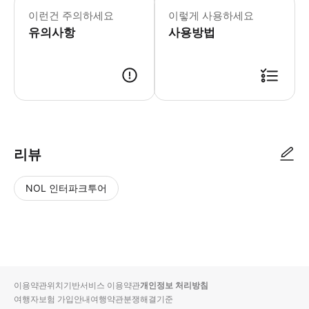
이런건 주의하세요
이렇게 사용하세요
유의사항
사용방법
리뷰
NOL 인터파크투어
NOL
별
사
에서
점
진/
작성
높
동
된
은
영
리뷰
순
상
이용약관
위치기반서비스 이용약관
개인정보 처리방침
입니
여행자보험 가입안내
여행약관
분쟁해결기준
다.