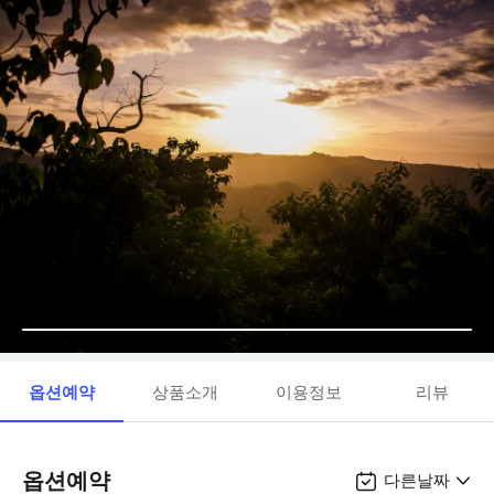
옵션예약
상품소개
이용정보
리뷰
옵션예약
다른날짜