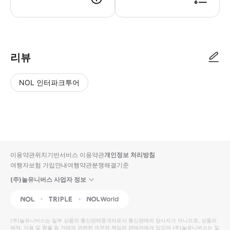
● 예약접수 후 확정이 되면 이용가능합니다. ● 바우처에 안내된 사용 방법
리뷰
NOL 인터파크투어
NOL
별
사
에서
점
진/
작성
높
동
된
은
영
리뷰
순
상
이용약관
위치기반서비스 이용약관
개인정보 처리방침
입니
여행자보험 가입안내
여행약관
분쟁해결기준
다.
(주)놀유니버스 사업자 정보
별
사
NOL
Triple
Interpark Global
점
진/
높
동
(주)놀유니버스
는 일부 상품의 통신판매중개자로서 통신판매의 당사자가 아니므로, 상품의
예약, 이용 및 환불 등 거래와 관련된 의무와 책임은 판매자에게 있으며
은
영
(주)놀유니버스
는 일