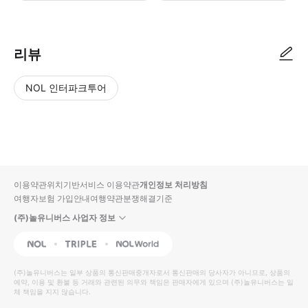
[eSIM 구매 및 사용방법] 1. 휴대폰 단말기 eSIM 지원 모델 확인 필수 2
리뷰
NOL 인터파크투어
NOL
별
사
에서
점
진/
작성
높
동
된
은
영
리뷰
순
상
이용약관
위치기반서비스 이용약관
개인정보 처리방침
입니
여행자보험 가입안내
여행약관
분쟁해결기준
다.
(주)놀유니버스 사업자 정보
별
사
NOL
Triple
Interpark Global
점
진/
높
동
(주)놀유니버스
는 일부 상품의 통신판매중개자로서 통신판매의 당사자가 아니므로, 상품의
예약, 이용 및 환불 등 거래와 관련된 의무와 책임은 판매자에게 있으며
은
영
(주)놀유니버스
는 일
체 책임을 지지 않습니다.
순
상