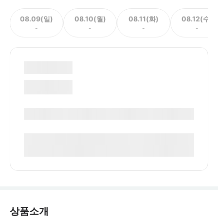
08.09(일)
08.10(월)
08.11(화)
08.12(수)
-
-
-
-
상품소개