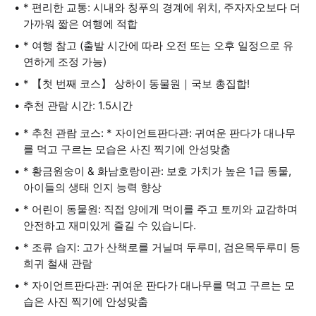
* 편리한 교통: 시내와 칭푸의 경계에 위치, 주자자오보다 더
가까워 짧은 여행에 적합
* 여행 참고 (출발 시간에 따라 오전 또는 오후 일정으로 유
연하게 조정 가능)
* 【첫 번째 코스】 상하이 동물원｜국보 총집합!
추천 관람 시간: 1.5시간
* 추천 관람 코스: * 자이언트판다관: 귀여운 판다가 대나무
를 먹고 구르는 모습은 사진 찍기에 안성맞춤
* 황금원숭이 & 화남호랑이관: 보호 가치가 높은 1급 동물,
아이들의 생태 인지 능력 향상
* 어린이 동물원: 직접 양에게 먹이를 주고 토끼와 교감하며
안전하고 재미있게 즐길 수 있습니다.
* 조류 습지: 고가 산책로를 거닐며 두루미, 검은목두루미 등
희귀 철새 관람
* 자이언트판다관: 귀여운 판다가 대나무를 먹고 구르는 모
습은 사진 찍기에 안성맞춤