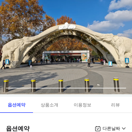
옵션예약
상품소개
이용정보
리뷰
옵션예약
다른날짜