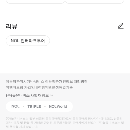
리뷰
NOL 인터파크투어
NOL
별
사
에서
점
진/
작성
높
동
된
은
영
리뷰
순
상
이용약관
위치기반서비스 이용약관
개인정보 처리방침
입니
여행자보험 가입안내
여행약관
분쟁해결기준
다.
(주)놀유니버스 사업자 정보
별
사
NOL
Triple
Interpark Global
점
진/
높
동
(주)놀유니버스
는 일부 상품의 통신판매중개자로서 통신판매의 당사자가 아니므로, 상품의
예약, 이용 및 환불 등 거래와 관련된 의무와 책임은 판매자에게 있으며
은
영
(주)놀유니버스
는 일
체 책임을 지지 않습니다.
순
상