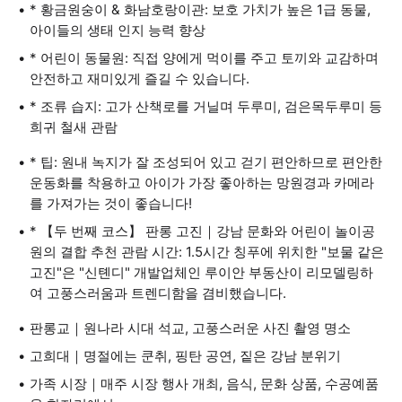
* 황금원숭이 & 화남호랑이관: 보호 가치가 높은 1급 동물,
아이들의 생태 인지 능력 향상
* 어린이 동물원: 직접 양에게 먹이를 주고 토끼와 교감하며
안전하고 재미있게 즐길 수 있습니다.
* 조류 습지: 고가 산책로를 거닐며 두루미, 검은목두루미 등
희귀 철새 관람
* 팁: 원내 녹지가 잘 조성되어 있고 걷기 편안하므로 편안한
운동화를 착용하고 아이가 가장 좋아하는 망원경과 카메라
를 가져가는 것이 좋습니다!
* 【두 번째 코스】 판롱 고진｜강남 문화와 어린이 놀이공
원의 결합 추천 관람 시간: 1.5시간 칭푸에 위치한 "보물 같은
고진"은 "신톈디" 개발업체인 루이안 부동산이 리모델링하
여 고풍스러움과 트렌디함을 겸비했습니다.
판롱교｜원나라 시대 석교, 고풍스러운 사진 촬영 명소
고희대｜명절에는 쿤취, 핑탄 공연, 짙은 강남 분위기
가족 시장｜매주 시장 행사 개최, 음식, 문화 상품, 수공예품