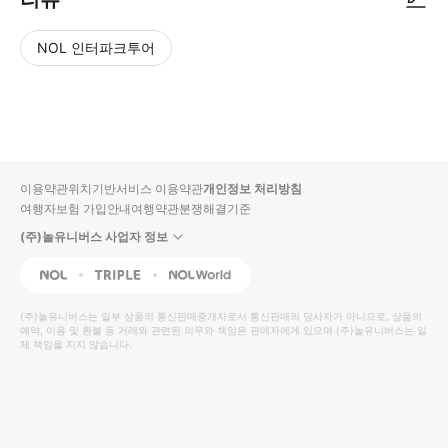
NOL 인터파크투어
NOL
별
사
에서
점
진/
작성
높
동
된
은
영
리뷰
순
상
이용약관
위치기반서비스 이용약관
개인정보 처리방침
입니
여행자보험 가입안내
여행약관
분쟁해결기준
다.
(주)놀유니버스 사업자 정보
별
사
NOL
Triple
Interpark Global
점
진/
높
동
(주)놀유니버스
는 일부 상품의 통신판매중개자로서 통신판매의 당사자가 아니므로, 상품의
예약, 이용 및 환불 등 거래와 관련된 의무와 책임은 판매자에게 있으며
은
영
(주)놀유니버스
는 일
체 책임을 지지 않습니다.
순
상