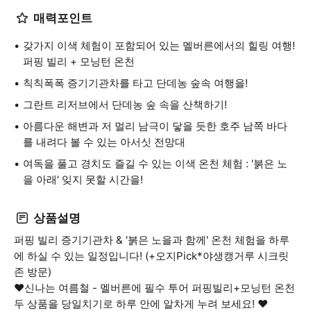
매력포인트
갖가지 이색 체험이 포함되어 있는 멜버른에서의 힐링 여행!
퍼핑 빌리 + 모닝턴 온천
칙칙폭폭 증기기관차를 타고 단데농 숲속 여행을!
그란트 리저브에서 단데농 숲 속을 산책하기!
아름다운 해변과 저 멀리 남극이 닿을 듯한 호주 남쪽 바다
를 내려다 볼 수 있는 아서싯 전망대
여독을 풀고 경치도 즐길 수 있는 이색 온천 체험 : '붉은 노
을 아래' 잊지 못할 시간을!
상품설명
퍼핑 빌리 증기기관차 & '붉은 노을과 함께' 온천 체험을 하루
에 하실 수 있는 일정입니다! (+오지Pick*야생캥거루 시크릿
존 방문)
❤️신나는 여름철 - 멜버른에 필수 투어 퍼핑빌리+모닝턴 온천
두 상품을 당일치기로 하루 안에 알차게 누려 보세요! ❤️