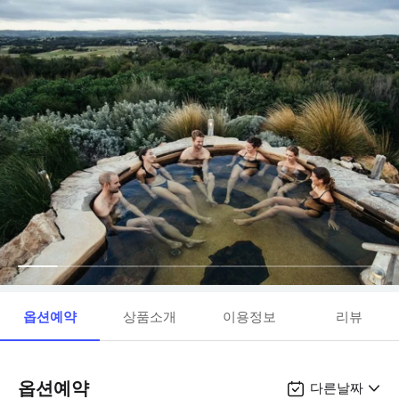
옵션예약
상품소개
이용정보
리뷰
옵션예약
다른날짜