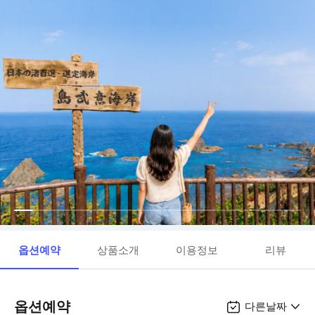
옵션예약
상품소개
이용정보
리뷰
옵션예약
다른날짜