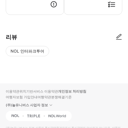
* 현지 탑승(미팅) 장소 도착 후 가이드에게 예약자 성함, 연락처를 알려주
리뷰
NOL 인터파크투어
NOL
별
사
에서
점
진/
작성
높
동
된
은
영
리뷰
순
상
이용약관
위치기반서비스 이용약관
개인정보 처리방침
입니
여행자보험 가입안내
여행약관
분쟁해결기준
다.
(주)놀유니버스 사업자 정보
별
사
NOL
Triple
Interpark Global
점
진/
높
동
(주)놀유니버스
는 일부 상품의 통신판매중개자로서 통신판매의 당사자가 아니므로, 상품의