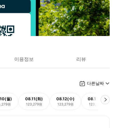
이용정보
리뷰
다른날짜
.10(월)
08.11(화)
08.12(수)
08.13(목)
08.
3,279원
123,279원
123,279원
123,279원
123