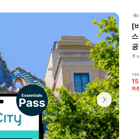
즉
[
스
공
146
15
최