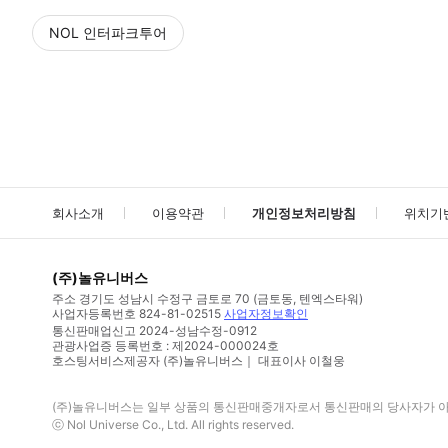
NOL 인터파크투어
NOL
에서 작성된 리뷰 입니다.
별점 높은순
별점 높은순
회사소개
이용약관
개인정보처리방침
위치기
(주)놀유니버스
주소
경기도 성남시 수정구 금토로 70 (금토동, 텐엑스타워)
사업자등록번호
824-81-02515
사업자정보확인
통신판매업신고
2024-성남수정-0912
관광사업증 등록번호 : 제2024-000024호
호스팅서비스제공자 (주)놀유니버스｜ 대표이사 이철웅
(주)놀유니버스
는 일부 상품의 통신판매중개자로서 통신판매의 당사자가 아니
ⓒ
Nol Universe Co
., Ltd. All rights reserved.