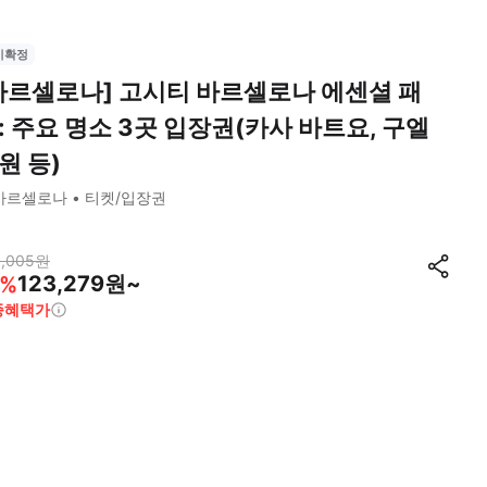
시확정
바르셀로나] 고시티 바르셀로나 에센셜 패
: 주요 명소 3곳 입장권(카사 바트요, 구엘
원 등)
바르셀로나
티켓/입장권
,005
원
123,279원~
%
종혜택가