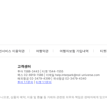
사진/동영상
사진/동영상
반서비스 이용약관
여행약관
여행자보험 가입내역
티켓
고객센터
투어 1588-3443
티켓 1544-1555
팩스 02-6919-1586
이메일 help.interpark@nol-universe.com
해외항공 02-3479-4399
국내항공 02-3479-4340
투어 1:1문의
티켓 1:1문의
므로, 상품의 예약, 이용 및 환불 등 거래와 관련된 의무와 책임은 판매자에게 있으