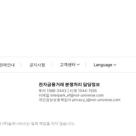
고객센터
판매안내
공지사항
Language
전자금융거래 분쟁처리 담당정보
투어 1588-3443
티켓 1544-1555
이메일 interpark_ef@nol-universe.com
개인정보보호책임자 privacy_i@nol-universe.com
며
(주)놀유니버스
는 일체 책임을 지지 않습니다.