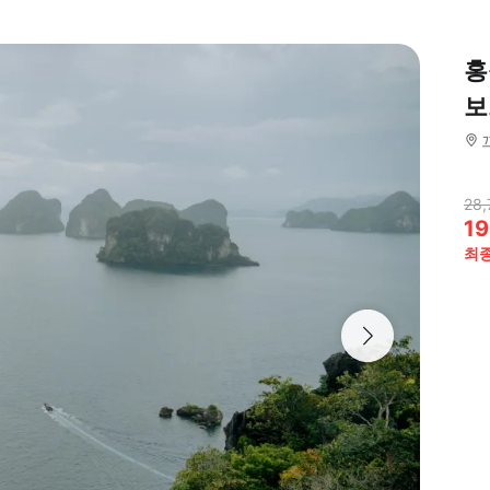
홍
보
28,
19
최