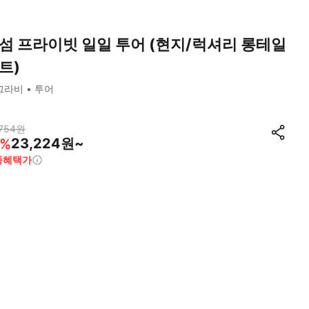
섬 프라이빗 일일 투어 (현지/럭셔리 롱테일
트)
끄라비
투어
754
원
23,224원~
%
종혜택가