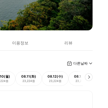
이용정보
리뷰
다른날짜
.10(월)
08.11(화)
08.12(수)
08.13(목)
08.
,224원
23,224원
23,224원
23,224원
23,