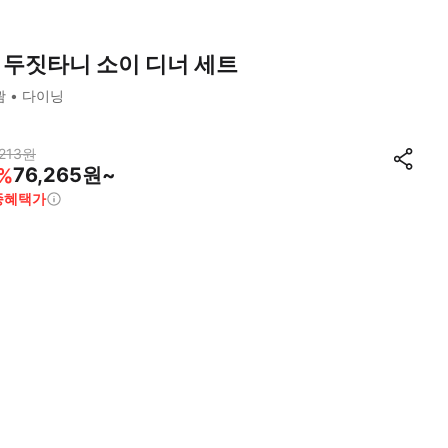
 두짓타니 소이 디너 세트
괌
다이닝
213
원
76,265원~
%
종혜택가