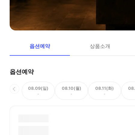
옵션예약
상품소개
옵션예약
08.09(일)
08.10(월)
08.11(화)
08
-
-
-