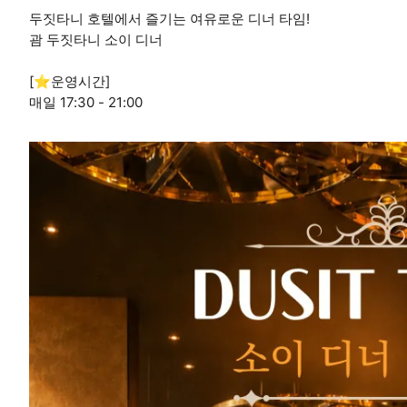
두짓타니 호텔에서 즐기는 여유로운 디너 타임!
괌 두짓타니 소이 디너
[⭐운영시간]
매일 17:30 - 21:00