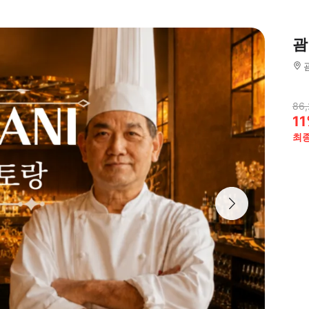
괌
86,
11
최