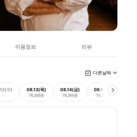
이용정보
리뷰
다른날짜
.12(수)
08.13(목)
08.14(금)
08.15(토)
08.
-
76,265원
76,265원
76,265원
76,