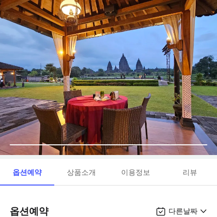
옵션예약
상품소개
이용정보
리뷰
옵션예약
다른날짜