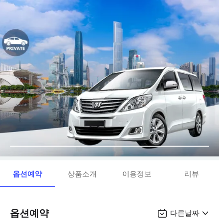
옵션예약
상품소개
이용정보
리뷰
옵션예약
다른날짜