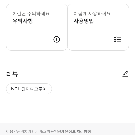
- 추가정보 * 픽업 시간 최소 8시간 
- 예약확정 * 영업일 기준 1일 이내에
이런건 주의하세요
이렇게 사용하세요
- 추가요금표 * 추가 요금은 현금으로 운
유의사항
사용방법
리뷰
NOL 인터파크투어
NOL
별
사
에서
점
진/
작성
높
동
된
은
영
리뷰
순
상
이용약관
위치기반서비스 이용약관
개인정보 처리방침
입니