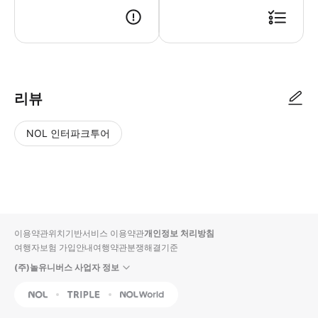
● 예약접수 후 확정이 되면 이용가능합니다. ● 바우처에 안내된 사용 방법
리뷰
NOL 인터파크투어
NOL
별
사
에서
점
진/
작성
높
동
된
은
영
리뷰
순
상
이용약관
위치기반서비스 이용약관
개인정보 처리방침
입니
여행자보험 가입안내
여행약관
분쟁해결기준
다.
(주)놀유니버스 사업자 정보
별
사
NOL
Triple
Interpark Global
점
진/