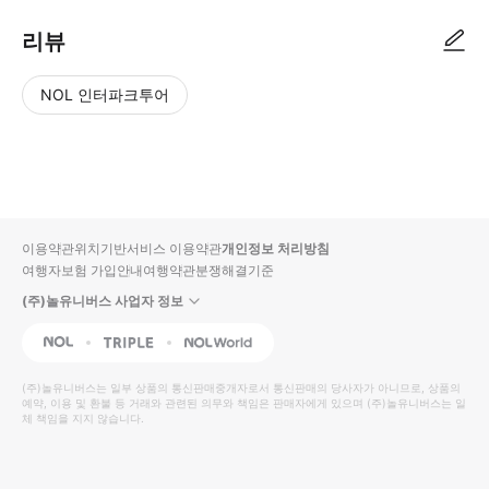
리뷰
NOL 인터파크투어
NOL
별
사
에서
점
진/
작성
높
동
된
은
영
리뷰
순
상
이용약관
위치기반서비스 이용약관
개인정보 처리방침
입니
여행자보험 가입안내
여행약관
분쟁해결기준
다.
(주)놀유니버스 사업자 정보
별
사
NOL
Triple
Interpark Global
점
진/
높
동
(주)놀유니버스
는 일부 상품의 통신판매중개자로서 통신판매의 당사자가 아니므로, 상품의
예약, 이용 및 환불 등 거래와 관련된 의무와 책임은 판매자에게 있으며
은
영
(주)놀유니버스
는 일
체 책임을 지지 않습니다.
순
상