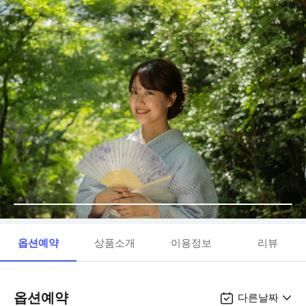
옵션예약
상품소개
이용정보
리뷰
옵션예약
다른날짜