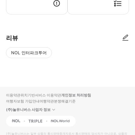
리뷰
NOL 인터파크투어
NOL
별
사
에서
점
진/
작성
높
동
된
은
영
리뷰
순
상
이용약관
위치기반서비스 이용약관
개인정보 처리방침
입니
여행자보험 가입안내
여행약관
분쟁해결기준
다.
(주)놀유니버스 사업자 정보
별
사
NOL
Triple
Interpark Global
점
진/
높
동
(주)놀유니버스
는 일부 상품의 통신판매중개자로서 통신판매의 당사자가 아니므로, 상품의