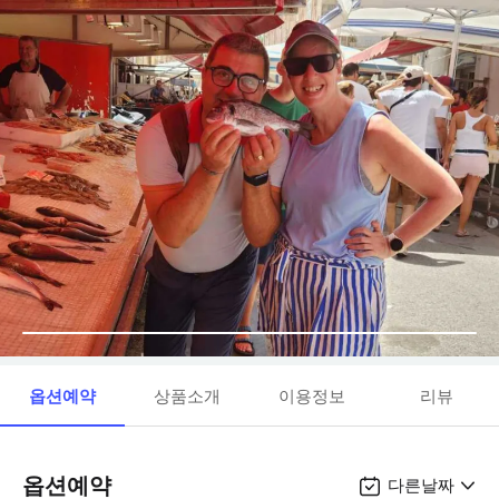
옵션예약
상품소개
이용정보
리뷰
옵션예약
다른날짜