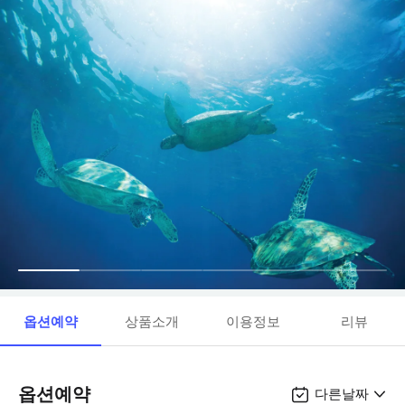
옵션예약
상품소개
이용정보
리뷰
옵션예약
다른날짜