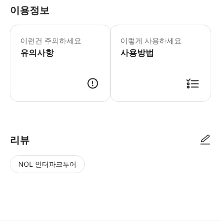
이용정보
* 소요시간 : 270분 (옵션에 따라 소
이런건 주의하세요
이렇게 사용하세요
유의사항
사용방법
● 예약접수 후 확정이 되면 이용가능합니다. ● 바우처에 안내된 사용 방법
리뷰
NOL 인터파크투어
NOL
별
사
에서
점
진/
작성
높
동
된