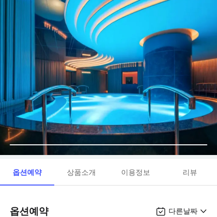
옵션예약
상품소개
이용정보
리뷰
옵션예약
다른날짜