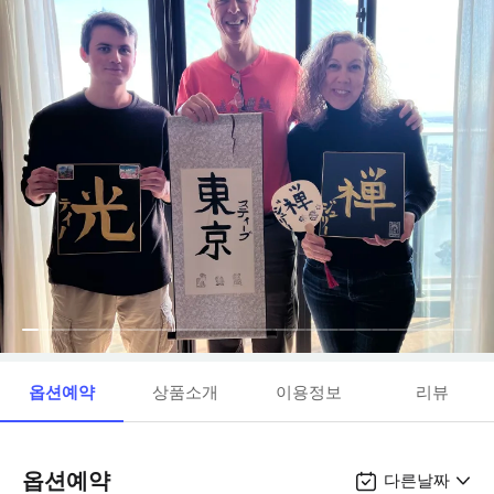
옵션예약
상품소개
이용정보
리뷰
옵션예약
다른날짜