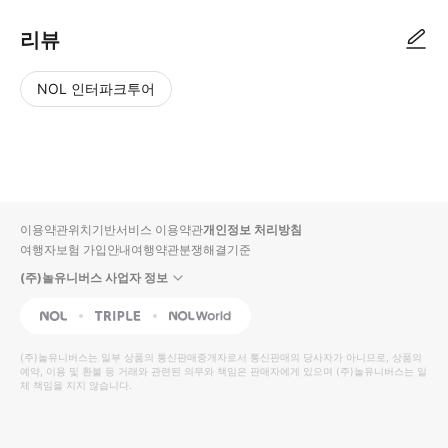
리뷰
NOL 인터파크투어
NOL
별
사
에서
점
진/
작성
높
동
된
은
영
리뷰
순
상
이용약관
위치기반서비스 이용약관
개인정보 처리방침
입니
여행자보험 가입안내
여행약관
분쟁해결기준
다.
(주)놀유니버스 사업자 정보
별
사
NOL
Triple
Interpark Global
점
진/
높
동
(주)놀유니버스
는 일부 상품의 통신판매중개자로서 통신판매의 당사자가 아니므로, 상품의
예약, 이용 및 환불 등 거래와 관련된 의무와 책임은 판매자에게 있으며
은
영
(주)놀유니버스
는 일
체 책임을 지지 않습니다.
순
상