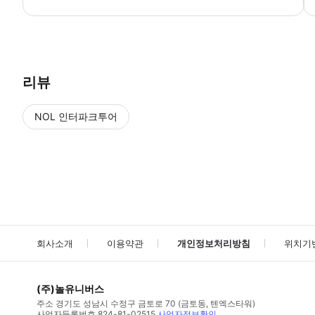
● 예약접수 후 확정이 되면 이용가능합니다. ● 바우처에 안내된 사용 
리뷰
NOL 인터파크투어
NOL
에서 작성된 리뷰 입니다.
별점 높은순
별점 높은순
회사소개
이용약관
개인정보처리방침
위치기
(주)놀유니버스
주소
경기도 성남시 수정구 금토로 70 (금토동, 텐엑스타워)
사업자등록번호
824-81-02515
사업자정보확인