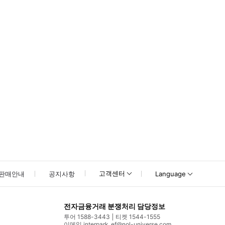
못하신 경우 고객센터로 문의해 주시기 바랍니다.
고객센터
판매안내
공지사항
Language
전자금융거래 분쟁처리 담당정보
투어 1588-3443
티켓 1544-1555
이메일 interpark_ef@nol-universe.com