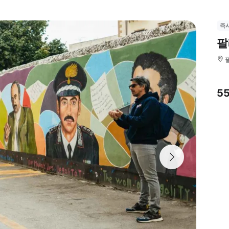
즉
팔
5