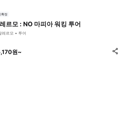
시확정
레르모 : NO 마피아 워킹 투어
팔레르모
투어
5,170원~