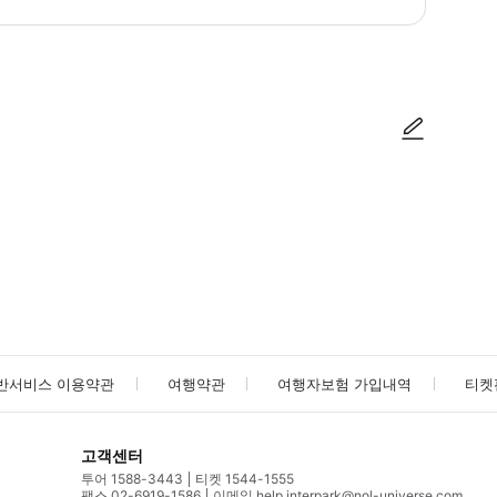
방법을 확인한 후 이용해 주시기 바랍니다. ● 48시간 이내에 바우처를 받지 
사진/동영상
사진/동영상
반서비스 이용약관
여행약관
여행자보험 가입내역
티켓
고객센터
투어 1588-3443
티켓 1544-1555
팩스 02-6919-1586
이메일 help.interpark@nol-universe.com