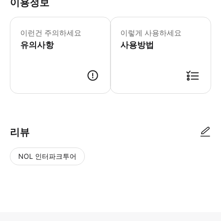
이용정보
바우처는 필수입니다. 바우처 스크린샷
이런건 주의하세요
이렇게 사용하세요
유의사항
사용방법
● 예약접수 후 확정이 되면 이용가능합니다. ● 바우처에 안내된 사용 방법
리뷰
NOL 인터파크투어
NOL
별
사
에서
점
진/
작성
높
동
된
은
영
리뷰