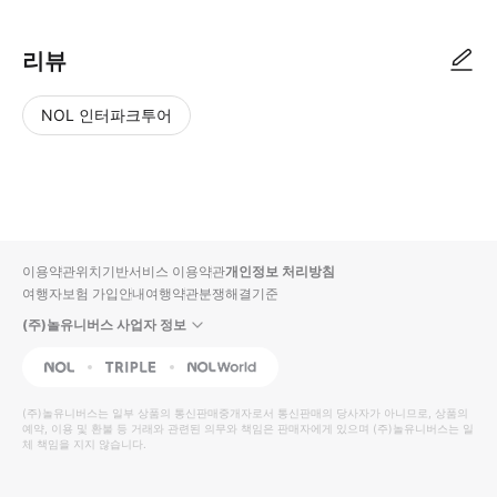
리뷰
NOL 인터파크투어
NOL
별
사
에서
점
진/
작성
높
동
된
은
영
리뷰
순
상
이용약관
위치기반서비스 이용약관
개인정보 처리방침
입니
여행자보험 가입안내
여행약관
분쟁해결기준
다.
(주)놀유니버스 사업자 정보
별
사
NOL
Triple
Interpark Global
점
진/
높
동
(주)놀유니버스
는 일부 상품의 통신판매중개자로서 통신판매의 당사자가 아니므로, 상품의
예약, 이용 및 환불 등 거래와 관련된 의무와 책임은 판매자에게 있으며
은
영
(주)놀유니버스
는 일
체 책임을 지지 않습니다.
순
상