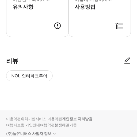
유의사항
사용방법
● 예약접수 후 확정이 되면 이용가능합니다. ● 바우처에 안내된 사용 방법
리뷰
NOL 인터파크투어
NOL
별
사
에서
점
진/
작성
높
동
된
은
영
리뷰
순
상
이용약관
위치기반서비스 이용약관
개인정보 처리방침
입니
여행자보험 가입안내
여행약관
분쟁해결기준
다.
(주)놀유니버스 사업자 정보