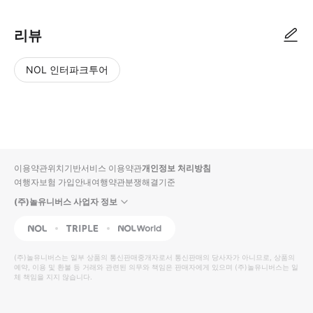
리뷰
NOL 인터파크투어
NOL
별
사
에서
점
진/
작성
높
동
된
은
영
리뷰
순
상
이용약관
위치기반서비스 이용약관
개인정보 처리방침
입니
여행자보험 가입안내
여행약관
분쟁해결기준
다.
(주)놀유니버스 사업자 정보
별
사
NOL
Triple
Interpark Global
점
진/
높
동
(주)놀유니버스
는 일부 상품의 통신판매중개자로서 통신판매의 당사자가 아니므로, 상품의
예약, 이용 및 환불 등 거래와 관련된 의무와 책임은 판매자에게 있으며
은
영
(주)놀유니버스
는 일
체 책임을 지지 않습니다.
순
상