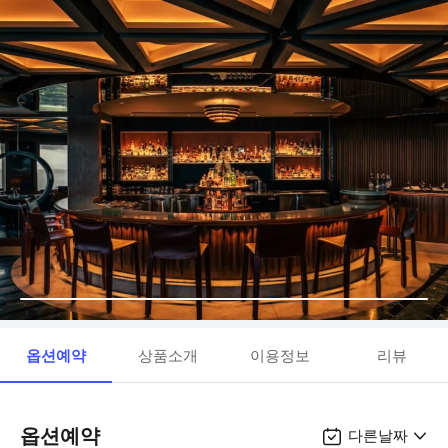
옵션예약
상품소개
이용정보
리뷰
옵션예약
다른날짜